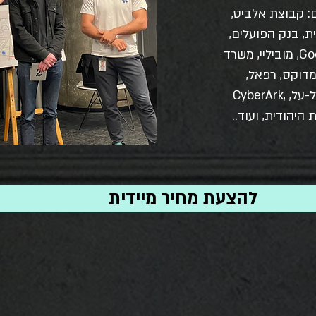
ם: קבוצת אלביט,
ת, בנק הפועלים,
בורסת היהלומים, אינטל, Google, מוביליי, משרד
מדוקס, רפאל,
אסם-נסטלה, HOT, Ebay, אל-על, CyberArk,
להצעת מחיר מיידית