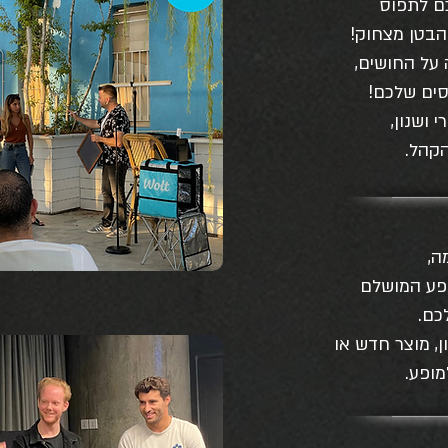
ם לתפוס
בטן מצחוק!
על החושים,
סים שלכם!
 ושנון,
קהל.
ה,
ופע המושלם
כם.
ן, מוצר חדש או
מופע.